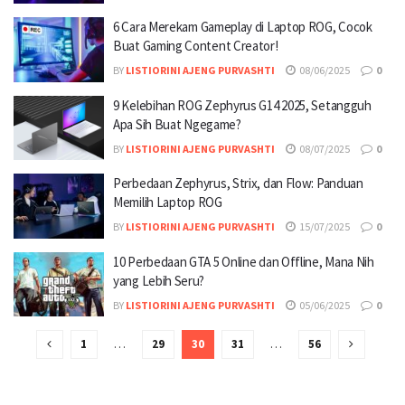
6 Cara Merekam Gameplay di Laptop ROG, Cocok
Buat Gaming Content Creator!
BY
LISTIORINI AJENG PURVASHTI
08/06/2025
0
9 Kelebihan ROG Zephyrus G14 2025, Setangguh
Apa Sih Buat Ngegame?
BY
LISTIORINI AJENG PURVASHTI
08/07/2025
0
Perbedaan Zephyrus, Strix, dan Flow: Panduan
Memilih Laptop ROG
BY
LISTIORINI AJENG PURVASHTI
15/07/2025
0
10 Perbedaan GTA 5 Online dan Offline, Mana Nih
yang Lebih Seru?
BY
LISTIORINI AJENG PURVASHTI
05/06/2025
0
1
…
29
30
31
…
56