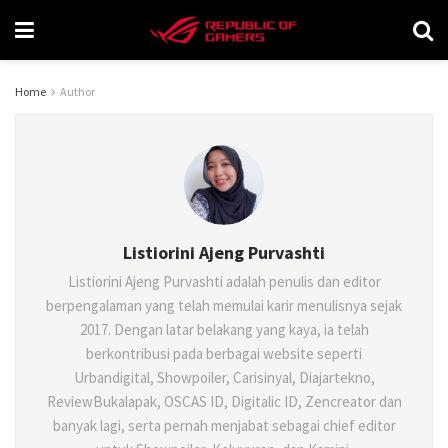
Home
Author
Listiorini Ajeng Purvashti
Listiorini Ajeng Purvashti adalah penulis dan editor
berpengalaman yang telah memulai karir menulisnya sejak
2017. Dengan latar belakang yang kaya, ia telah
berkontribusi pada berbagai website seperti
Urbandigital, Showpoiler, Carisinyal, Diajartekno,
ReviewBukalapak, OSCAS ID, Digitalic ID, Zencreator dan
banyak lagi, serta pernah menjabat sebagai chief editor