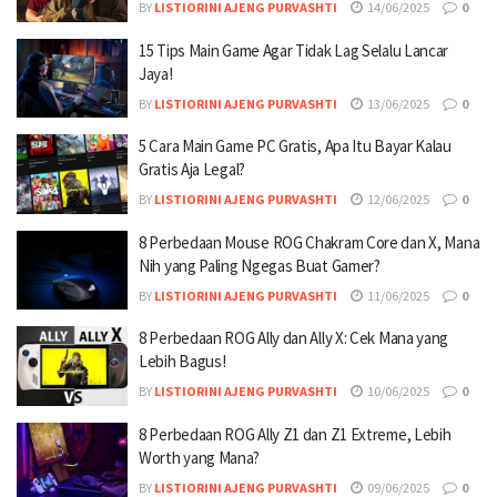
BY
LISTIORINI AJENG PURVASHTI
14/06/2025
0
15 Tips Main Game Agar Tidak Lag Selalu Lancar
Jaya!
BY
LISTIORINI AJENG PURVASHTI
13/06/2025
0
5 Cara Main Game PC Gratis, Apa Itu Bayar Kalau
Gratis Aja Legal?
BY
LISTIORINI AJENG PURVASHTI
12/06/2025
0
8 Perbedaan Mouse ROG Chakram Core dan X, Mana
Nih yang Paling Ngegas Buat Gamer?
BY
LISTIORINI AJENG PURVASHTI
11/06/2025
0
8 Perbedaan ROG Ally dan Ally X: Cek Mana yang
Lebih Bagus!
BY
LISTIORINI AJENG PURVASHTI
10/06/2025
0
8 Perbedaan ROG Ally Z1 dan Z1 Extreme, Lebih
Worth yang Mana?
BY
LISTIORINI AJENG PURVASHTI
09/06/2025
0